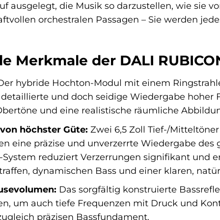
uf ausgelegt, die Musik so darzustellen, wie sie v
aftvollen orchestralen Passagen – Sie werden jed
de Merkmale der DALI RUBICO
er hybride Hochton-Modul mit einem Ringstrahl
, detaillierte und doch seidige Wiedergabe hoher
Obertöne und eine realistische räumliche Abbildu
n von höchster Güte:
Zwei 6,5 Zoll Tief-/Mitteltö
n eine präzise und unverzerrte Wiedergabe des
System reduziert Verzerrungen signifikant und e
straffen, dynamischen Bass und einer klaren, nat
usevolumen:
Das sorgfältig konstruierte Bassrefl
, um auch tiefe Frequenzen mit Druck und Kontro
ugleich präzisen Bassfundament.