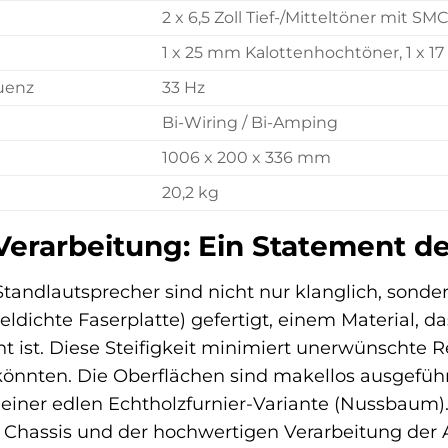
2 x 6,5 Zoll Tief-/Mitteltöner mit S
1 x 25 mm Kalottenhochtöner, 1 x
uenz
33 Hz
Bi-Wiring / Bi-Amping
1006 x 200 x 336 mm
20,2 kg
Verarbeitung: Ein Statement de
andlautsprecher sind nicht nur klanglich, sonde
ldichte Faserplatte) gefertigt, einem Material, d
nnt ist. Diese Steifigkeit minimiert unerwünschte
 könnten. Die Oberflächen sind makellos ausgefü
iner edlen Echtholzfurnier-Variante (Nussbaum). D
 Chassis und der hochwertigen Verarbeitung der A