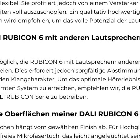
lexibel. Sie profitiert jedoch von einem Verstärker
en voll auszuschöpfen. Ein qualitativ hochwertige
wird empfohlen, um das volle Potenzial der Laut
I RUBICON 6 mit anderen Lautsprechern
möglich, die RUBICON 6 mit Lautsprechern andere
elen. Dies erfordert jedoch sorgfältige Abstimmun
en Klangcharakter. Um das optimale Hörerlebni
mten System zu erreichen, empfehlen wir, die 
LI RUBICON Serie zu betreiben.
ie Oberflächen meiner DALI RUBICON 6
lächen hängt vom gewählten Finish ab. Für Hochg
lfreies Mikrofasertuch, das leicht angefeuchtet s