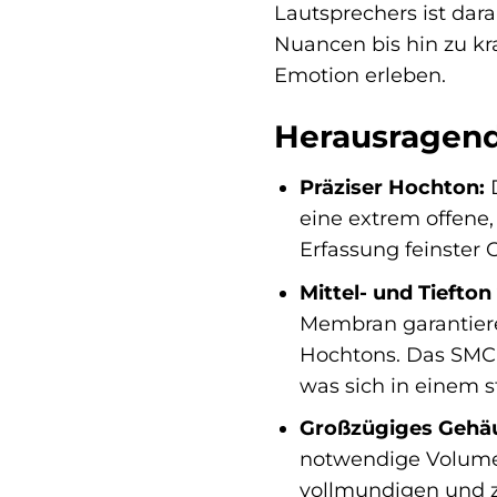
Lautsprechers ist dara
Nuancen bis hin zu kr
Emotion erleben.
Herausragen
Präziser Hochton:
D
eine extrem offene
Erfassung feinster 
Mittel- und Tiefto
Membran garantiere
Hochtons. Das SMC-
was sich in einem 
Großzügiges Gehä
notwendige Volumen
vollmundigen und z