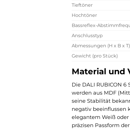
Tieftöner
Hochtöner
Bassreflex-Abstimmfreq
Anschlusstyp
Abmessungen (H x B x T)
Gewicht (pro Stück)
Material und 
Die DALI RUBICON 6 St
werden aus MDF (Mitte
seine Stabilität beka
negativ beeinflussen
elegantem Weiß oder e
präzisen Passform der