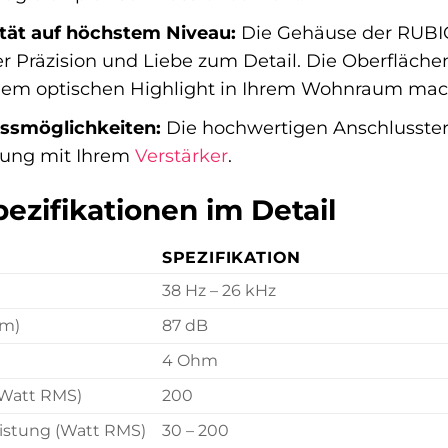
tät auf höchstem Niveau:
Die Gehäuse der RUBI
 Präzision und Liebe zum Detail. Die Oberflächen
nem optischen Highlight in Ihrem Wohnraum mac
ussmöglichkeiten:
Die hochwertigen Anschlusster
ndung mit Ihrem
Verstärker
.
ezifikationen im Detail
SPEZIFIKATION
38 Hz – 26 kHz
 m)
87 dB
4 Ohm
(Watt RMS)
200
istung (Watt RMS)
30 – 200