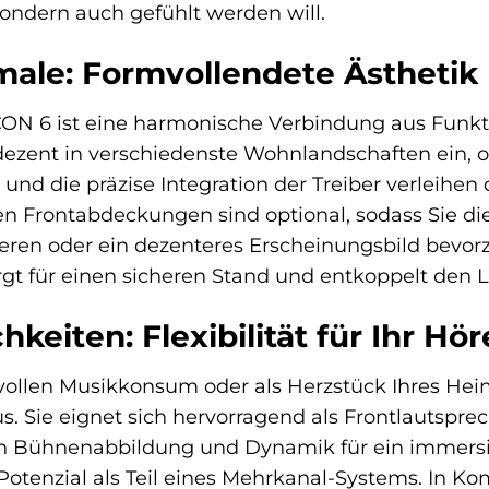
sondern auch gefühlt werden will.
ale: Formvollendete Ästhetik
N 6 ist eine harmonische Verbindung aus Funktio
dezent in verschiedenste Wohnlandschaften ein, o
nd die präzise Integration der Treiber verleihen 
n Frontabdeckungen sind optional, sodass Sie di
ieren oder ein dezenteres Erscheinungsbild bevor
orgt für einen sicheren Stand und entkoppelt den
keiten: Flexibilität für Ihr Hör
vollen Musikkonsum oder als Herzstück Ihres Hei
us. Sie eignet sich hervorragend als Frontlautsprec
n Bühnenabbildung und Dynamik für ein immersiv
es Potenzial als Teil eines Mehrkanal-Systems. In