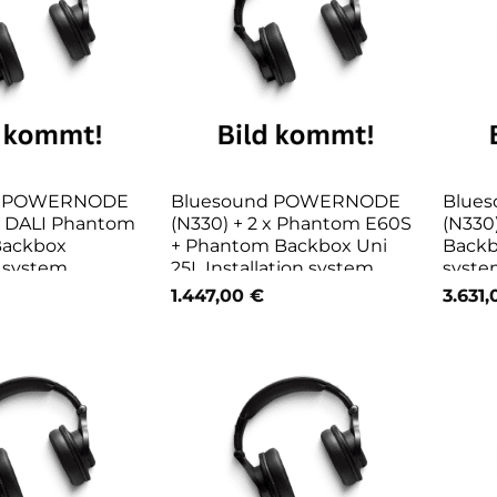
d POWERNODE
Bluesound POWERNODE
Blue
 x DALI Phantom
(N330) + 2 x Phantom E60S
(N330
 Backbox
+ Phantom Backbox Uni
Backbo
n system
25L Installation system
syste
1.447,00
€
3.631