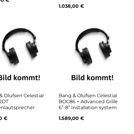
,00
€
1.038,00
€
 Olufsen Celestial
Bang & Olufsen Celestial
2DT
BOC86 + Advanced Grille
nlautsprecher
6”-8” Installation system
00
€
1.589,00
€