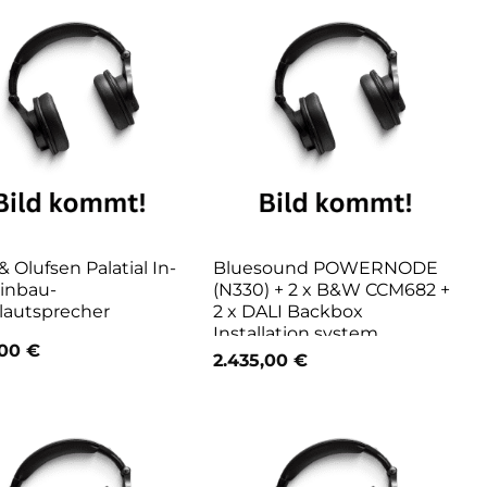
 Olufsen Palatial In-
Bluesound POWERNODE
Einbau-
(N330) + 2 x B&W CCM682 +
autsprecher
2 x DALI Backbox
Installation system
,00
€
2.435,00
€