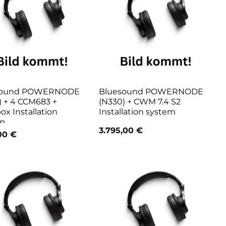
sound POWERNODE
Bluesound POWERNODE
) + 4 CCM683 +
(N330) + CWM 7.4 S2
x Installation
Installation system
m
3.795,00
€
,00
€