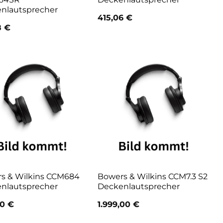
nlautsprecher
415,06
€
8
€
s & Wilkins CCM684
Bowers & Wilkins CCM7.3 S2
nlautsprecher
Deckenlautsprecher
00
€
1.999,00
€