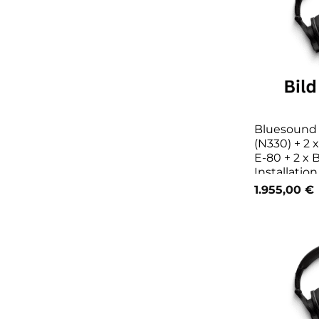
Bluesoun
(N330) + 2
E-80 + 2 x
Installatio
1.955,00
€