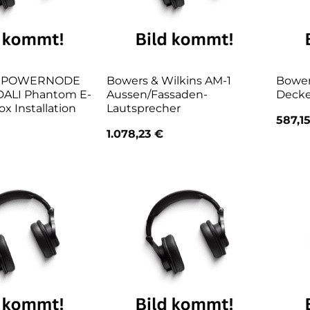
d POWERNODE
Bowers & Wilkins AM-1
Bower
 DALI Phantom E-
Aussen/Fassaden-
Decke
x Installation
Lautsprecher
587,1
1.078,23
€