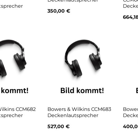
tsprecher
Decke
350,00
€
664,1
ilkins CCM682
Bowers & Wilkins CCM683
Bower
tsprecher
Deckenlautsprecher
Decke
527,00
€
400,