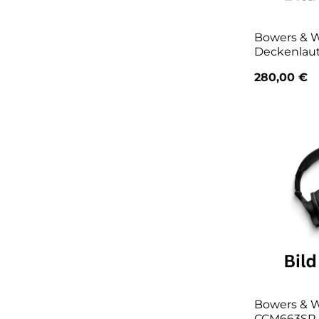
Bowers & W
Deckenlau
280,00
€
Bowers & W
CCM663SR