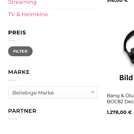
918,00
€
Streaming
TV & Heimkino
PREIS
Min.
Max.
FILTER
Preis
Preis
MARKE
Bang & Oluf
BOC82 Dec
PARTNER
1.278,00
€