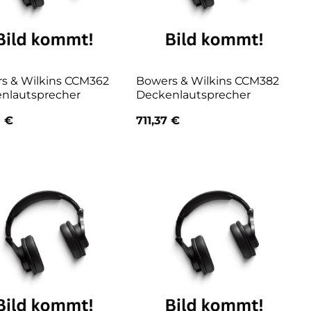
s & Wilkins CCM362
Bowers & Wilkins CCM382
nlautsprecher
Deckenlautsprecher
5
€
711,37
€