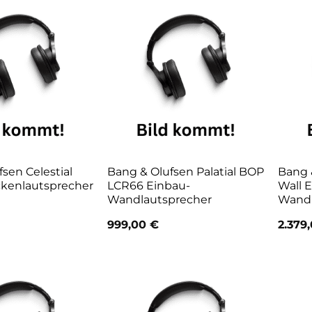
sen Celestial
Bang & Olufsen Palatial BOP
Bang &
kenlautsprecher
LCR66 Einbau-
Wall 
Wandlautsprecher
Wandl
999,00
€
2.379