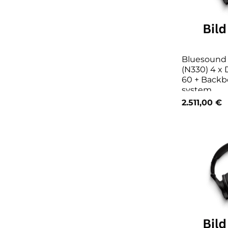
Bluesoun
(N330) 4 x
60 + Backbo
system
2.511,00
€