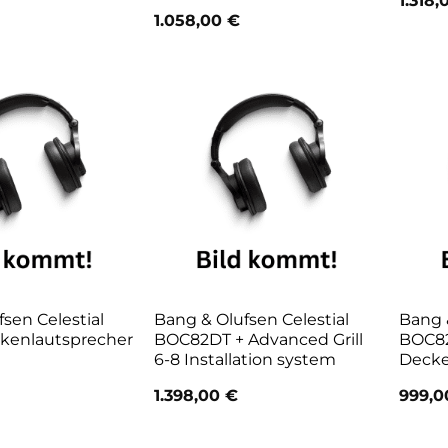
1.318
1.058,00
€
sen Celestial
Bang & Olufsen Celestial
Bang &
kenlautsprecher
BOC82DT + Advanced Grill
BOC8
6-8 Installation system
Decke
1.398,00
€
999,