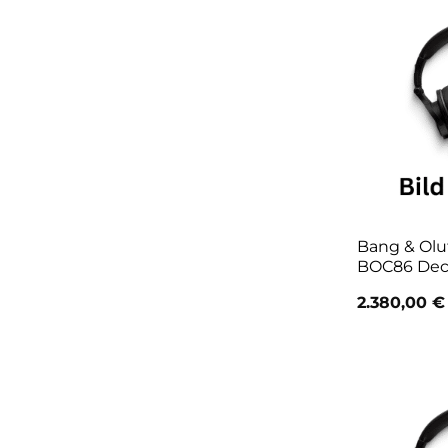
Bang & Oluf
BOC86 Dec
2.380,00
€