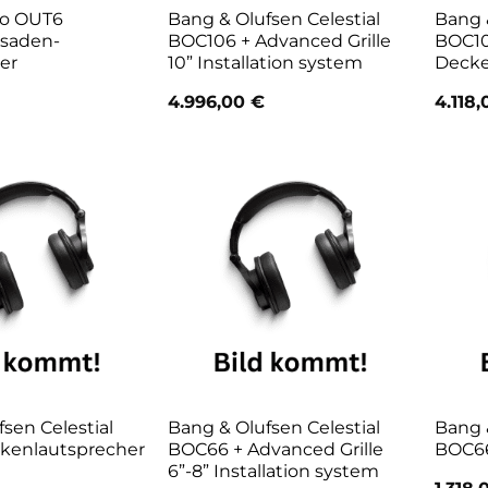
io OUT6
Bang & Olufsen Celestial
Bang &
ssaden-
BOC106 + Advanced Grille
BOC1
er
10” Installation system
Decke
4.996,00
€
4.118
sen Celestial
Bang & Olufsen Celestial
Bang &
kenlautsprecher
BOC66 + Advanced Grille
BOC66
6”-8” Installation system