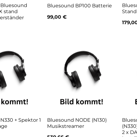
 Bluesound
Blues
Bluesound BP100 Batterie
X stand
Stand
99,00
€
erständer
179,0
N330 + Spektor 1
Bluesound NODE (N130)
Blue
age
Musikstreamer
(N330
2 x D