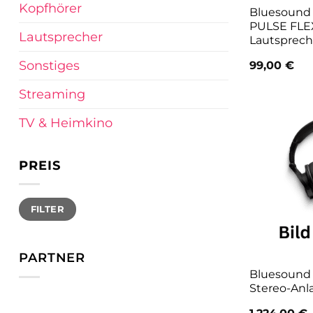
Kopfhörer
Bluesound
PULSE FLE
Lautsprecher
Lautsprech
Sonstiges
99,00
€
Streaming
TV & Heimkino
PREIS
Min.
Max.
FILTER
Preis
Preis
PARTNER
Bluesound 
Stereo-Anl