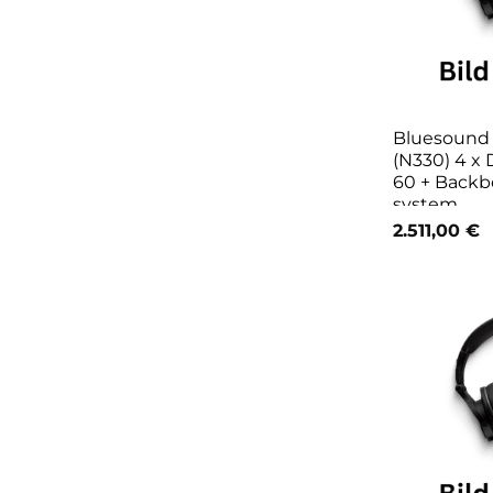
Bluesoun
(N330) 4 x
60 + Backbo
system
2.511,00
€