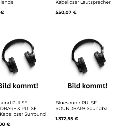
Blende
Kabelloser Lautsprecher
0
€
550,07
€
ound PULSE
Bluesound PULSE
DBAR+ & PULSE
SOUNDBAR+ Soundbar
Kabelloser Surround
1.372,55
€
,00
€