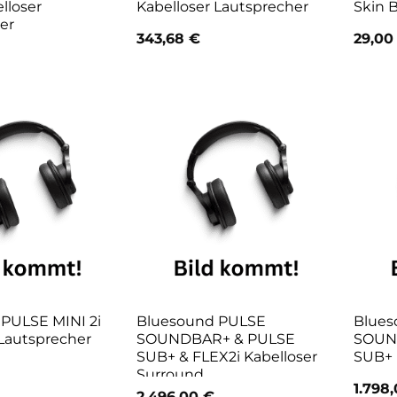
lloser
Kabelloser Lautsprecher
Skin 
er
343,68
€
29,0
PULSE MINI 2i
Bluesound PULSE
Blues
 Lautsprecher
SOUNDBAR+ & PULSE
SOUN
SUB+ & FLEX2i Kabelloser
SUB+ 
Surround
1.798
2.496,00
€