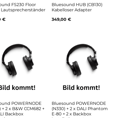
ound FS230 Floor
Bluesound HUB (CB130)
 Lautsprecherständer
Kabelloser Adapter
0
€
349,00
€
sound POWERNODE
Bluesound POWERNODE
) + 2 x B&W CCM682 +
(N330) + 2 x DALI Phantom
ALI Backbox
E-80 + 2 x Backbox