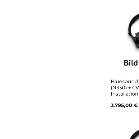
Bluesoun
(N330) + C
Installatio
3.795,00
€