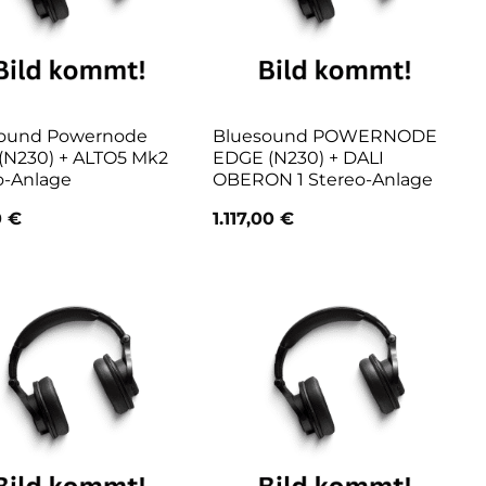
ound Powernode
Bluesound POWERNODE
(N230) + ALTO5 Mk2
EDGE (N230) + DALI
o-Anlage
OBERON 1 Stereo-Anlage
0
€
1.117,00
€