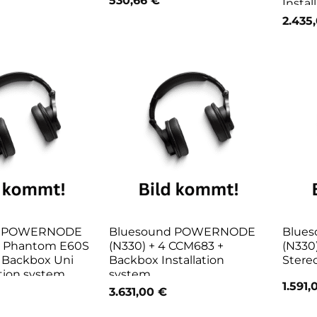
530,66
€
Instal
2.435
d POWERNODE
Bluesound POWERNODE
Blue
 x Phantom E60S
(N330) + 4 CCM683 +
(N330
 Backbox Uni
Backbox Installation
Stere
ation system
system
1.591
3.631,00
€