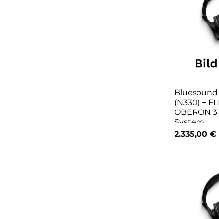
Bluesoun
(N330) + FL
OBERON 3 
System
2.335,00
€