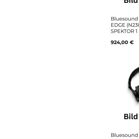
Bluesoun
EDGE (N230
SPEKTOR 1 
924,00
€
Bluesound 