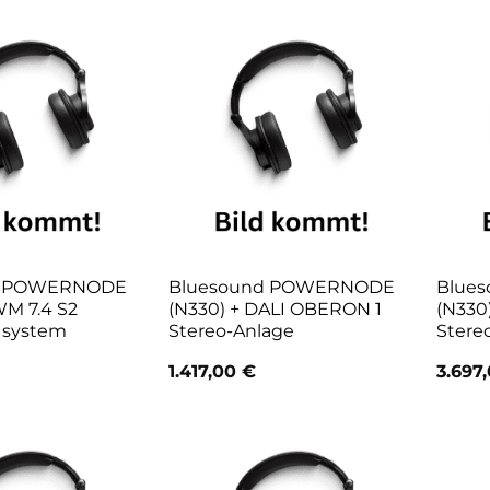
d POWERNODE
Bluesound POWERNODE
Blues
WM 7.4 S2
(N330) + DALI OBERON 1
(N330
n system
Stereo-Anlage
Stere
1.417,00
€
3.697