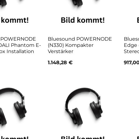
d POWERNODE
Bluesound POWERNODE
Blues
 DALI Phantom E-
(N330) Kompakter
Edge 
x Installation
Verstärker
Stere
1.148,28
€
917,0