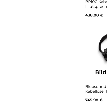
BP100 Kabe
Lautsprech
438,00
€
Bluesound 
Kabelloser
745,98
€