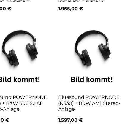
lation system
Installation system
,00
€
1.955,00
€
sound POWERNODE
Bluesound POWERNODE
) + B&W 606 S2 AE
(N330) + B&W AM1 Stereo-
o-Anlage
Anlage
,00
€
1.597,00
€