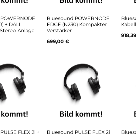
d POWERNODE
Bluesound POWERNODE
Blues
) + DALI
EDGE (N230) Kompakter
Kabel
Stereo-Anlage
Verstärker
918,3
699,00
€
PULSE FLEX 2i +
Bluesound PULSE FLEX 2i
Blues