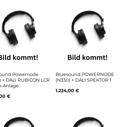
ound Powernode
Bluesound POWERNODE
) + DALI RUBICON LCR
(N330) + DALI SPEKTOR 1
o-Anlage
1.224,00
€
,00
€