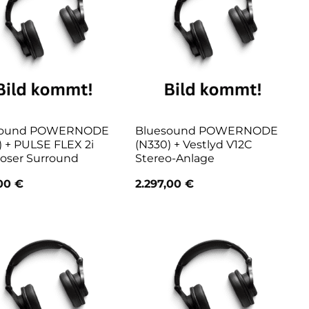
sound POWERNODE
Bluesound POWERNODE
) + PULSE FLEX 2i
(N330) + Vestlyd V12C
loser Surround
Stereo-Anlage
,00
€
2.297,00
€