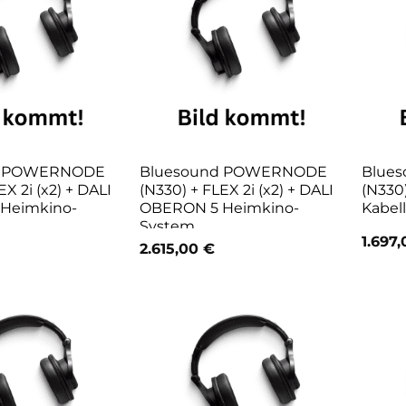
d POWERNODE
Bluesound POWERNODE
Blue
EX 2i (x2) + DALI
(N330) + FLEX 2i (x2) + DALI
(N330
Heimkino-
OBERON 5 Heimkino-
Kabel
System
1.697
2.615,00
€