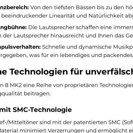
nzbereich:
Von den tiefsten Bässen bis zu den h
beeindruckender Linearität und Natürlichkeit abg
langbühne:
Die Lautsprecher schaffen eine immersi
der Lautsprecher hinausreicht und Ihnen das Gefüh
pulsverhalten:
Schnelle und dynamische Musik
gegeben, was für ein lebendiges und packendes 
che Technologien für unverfäls
on 8 MK2 eine Reihe von proprietären Technologien
ualität beitragen.
r mit SMC-Technologie
f-/Mitteltöner sind mit der patentierten SMC (S
Material minimiert Verzerrungen und ermöglicht 