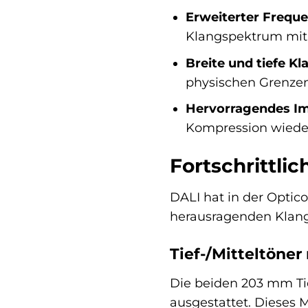
Erweiterter Freque
Klangspektrum mit 
Breite und tiefe K
physischen Grenzen 
Hervorragendes Im
Kompression wieder
Fortschrittli
DALI hat in der Optic
herausragenden Klangq
Tief-/Mitteltöne
Die beiden 203 mm Tie
ausgestattet. Dieses 