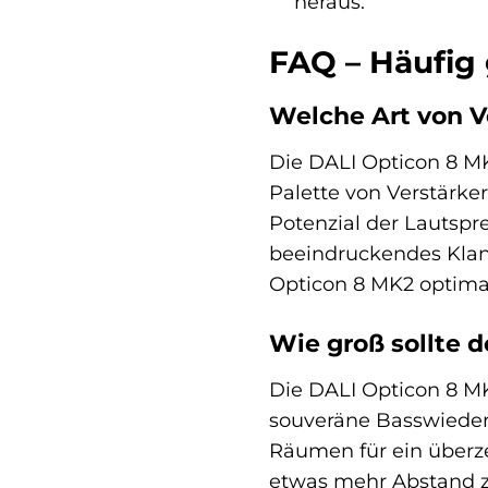
heraus.
FAQ – Häufig 
Welche Art von V
Die DALI Opticon 8 MK2
Palette von Verstärke
Potenzial der Lautspr
beeindruckendes Klang
Opticon 8 MK2 optimal
Wie groß sollte 
Die DALI Opticon 8 MK
souveräne Basswieder
Räumen für ein überze
etwas mehr Abstand 