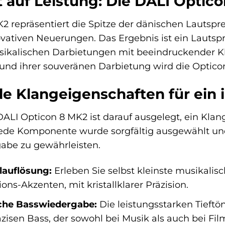
ft auf Leistung: Die DALI Optic
2 repräsentiert die Spitze der dänischen Lautsp
vativen Neuerungen. Das Ergebnis ist ein Lautspre
sikalischen Darbietungen mit beeindruckender Kl
 und ihrer souveränen Darbietung wird die Optic
e Klangeigenschaften für ein 
ALI Opticon 8 MK2 ist darauf ausgelegt, ein Klang
Jede Komponente wurde sorgfältig ausgewählt u
abe zu gewährleisten.
lauflösung:
Erleben Sie selbst kleinste musikalisc
ons-Akzenten, mit kristallklarer Präzision.
che Basswiedergabe:
Die leistungsstarken Tieftö
äzisen Bass, der sowohl bei Musik als auch bei F