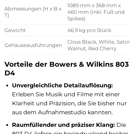
1089 mm x 368 mm x
Abmessungen (H x B x
460 mm (inkl. Fuß und
T)
Spikes)
Gewicht
46,9 kg pro Stück
Gloss Black, White, Satin
Gehäuseausführungen
Walnut, Red Cherry
Vorteile der Bowers & Wilkins 803
D4
Unvergleichliche Detailauflösung:
Erleben Sie Musik und Filme mit einer
Klarheit und Präzision, die Sie bisher nur
aus dem Aufnahmestudio kannten.
Raumfüllender und präziser Klang:
Die
803 D4 liefern ein beeindruckend breites