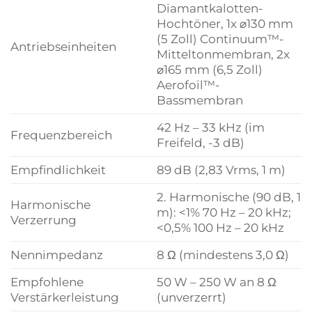
Diamantkalotten-
Hochtöner, 1x ⌀130 mm
(5 Zoll) Continuum™-
Antriebseinheiten
Mitteltonmembran, 2x
⌀165 mm (6,5 Zoll)
Aerofoil™-
Bassmembran
42 Hz – 33 kHz (im
Frequenzbereich
Freifeld, -3 dB)
Empfindlichkeit
89 dB (2,83 Vrms, 1 m)
2. Harmonische (90 dB, 1
Harmonische
m): <1% 70 Hz – 20 kHz;
Verzerrung
<0,5% 100 Hz – 20 kHz
Nennimpedanz
8 Ω (mindestens 3,0 Ω)
Empfohlene
50 W – 250 W an 8 Ω
Verstärkerleistung
(unverzerrt)