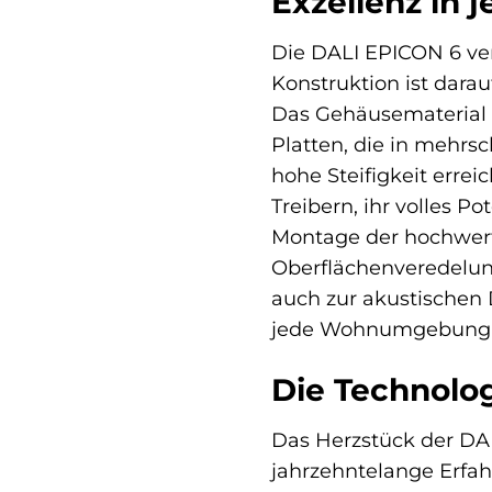
Exzellenz in 
Die DALI EPICON 6 ver
Konstruktion ist dara
Das Gehäusematerial s
Platten, die in mehrs
hohe Steifigkeit erre
Treibern, ihr volles Po
Montage der hochwert
Oberflächenveredelung,
auch zur akustischen 
jede Wohnumgebung e
Die Technolog
Das Herzstück der DAL
jahrzehntelange Erfah