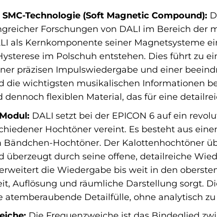
it SMC-Technologie (Soft Magnetic Compound):
Di
greicher Forschungen von DALI im Bereich der m
ALI als Kernkomponente seiner Magnetsysteme ein
ysterese im Polschuh entstehen. Dies führt zu e
iner präzisen Impulswiedergabe und einer beeind
d die wichtigsten musikalischen Informationen 
nd dennoch flexiblen Material, das für eine detai
Modul:
DALI setzt bei der EPICON 6 auf ein revol
schiedener Hochtöner vereint. Es besteht aus ein
 Bändchen-Hochtöner. Der Kalottenhochtöner üb
 überzeugt durch seine offene, detailreiche Wi
erweitert die Wiedergabe bis weit in den oberste
eit, Auflösung und räumliche Darstellung sorgt. 
e atemberaubende Detailfülle, ohne analytisch zu
eiche:
Die Frequenzweiche ist das Bindeglied zwi