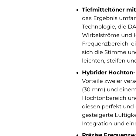
Tiefmitteltöner m
das Ergebnis umfan
Technologie, die D
Wirbelströme und H
Frequenzbereich, e
sich die Stimme un
leichten, steifen u
Hybrider Hochton-
Vorteile zweier ver
(30 mm) und einem
Hochtonbereich und
diesen perfekt und 
gesteigerte Luftigk
Integration und ein
Präzise Frequenzw