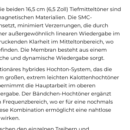
e beiden 16,5 cm (6,5 Zoll) Tiefmitteltöner sind
agnetischen Materialien. Die SMC-
setzt, minimiert Verzerrungen, die durch
iner außergewöhnlich linearen Wiedergabe im
ruckenden Klarheit im Mitteltonbereich, wo
befinden. Die Membran besteht aus einem
lreiche und dynamische Wiedergabe sorgt.
utionäres hybrides Hochton-System, das die
em großen, extrem leichten Kalottenhochtöner
ernimmt die Hauptarbeit im oberen
edergabe. Der Bändchen-Hochtöner ergänzt
n Frequenzbereich, wo er für eine nochmals
Diese Kombination ermöglicht eine nahtlose
 wirken.
schen den einzelnen Treibern und