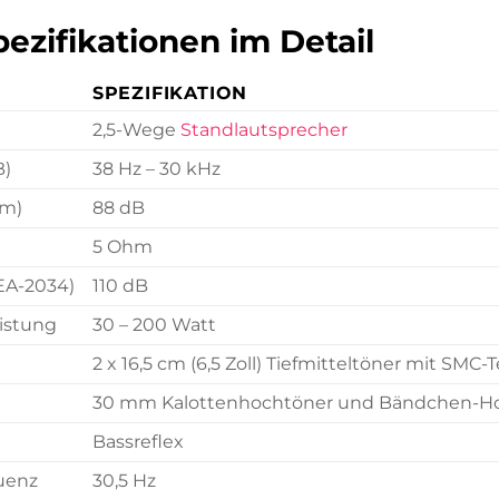
ezifikationen im Detail
SPEZIFIKATION
2,5-Wege
Standlautsprecher
B)
38 Hz – 30 kHz
 m)
88 dB
5 Ohm
EA-2034)
110 dB
istung
30 – 200 Watt
2 x 16,5 cm (6,5 Zoll) Tiefmitteltöner mit SMC
30 mm Kalottenhochtöner und Bändchen-Ho
Bassreflex
uenz
30,5 Hz