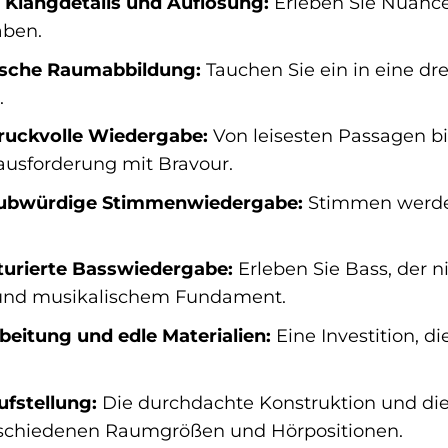
Klangdetails und Auflösung:
Erleben Sie Nuancen
ben.
tische Raumabbildung:
Tauchen Sie ein in eine dr
.
uckvolle Wiedergabe:
Von leisesten Passagen b
ausforderung mit Bravour.
aubwürdige Stimmenwiedergabe:
Stimmen werden
turierte Basswiedergabe:
Erleben Sie Bass, der n
n und musikalischem Fundament.
eitung und edle Materialien:
Eine Investition, d
Aufstellung:
Die durchdachte Konstruktion und di
rschiedenen Raumgrößen und Hörpositionen.