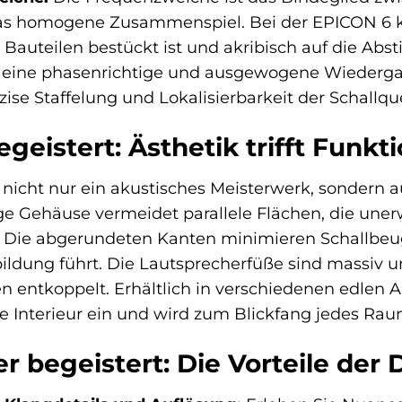
das homogene Zusammenspiel. Bei der EPICON 6 
 Bauteilen bestückt ist und akribisch auf die Ab
ür eine phasenrichtige und ausgewogene Wieder
zise Staffelung und Lokalisierbarkeit der Schallqu
geistert: Ästhetik trifft Funkti
 nicht nur ein akustisches Meisterwerk, sondern a
ge Gehäuse vermeidet parallele Flächen, die un
 Die abgerundeten Kanten minimieren Schallbeugu
ldung führt. Die Lautsprecherfüße sind massiv un
 entkoppelt. Erhältlich in verschiedenen edlen A
le Interieur ein und wird zum Blickfang jedes Rau
r begeistert: Die Vorteile der