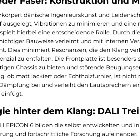
jeder Faser: Konstruktion und M
körpert dänische Ingenieurskunst und Leidenschaf
uf ausgelegt, Vibrationen zu minimieren und eine
pielt hierbei eine entscheidende Rolle. Durch d
chichtiger Bauweise verleimt und mit internen Ver
icht. Dies minimiert Resonanzen, die den Klang ve
tenzial zu entfalten. Die Frontplatte ist besonders
igen Chassis zu bieten und störende Beugungser
 ob matt lackiert oder Echtholzfurnier, ist nicht
Dämpfung bei und verleiht den Lautsprechern eine
infügt.
ie hinter dem Klang: DALI Tre
I EPICON 6 bilden die selbst entwickelten und in 
rung und fortschrittliche Forschung aufeinander: