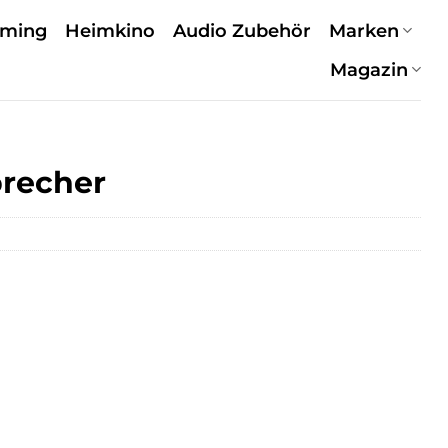
aming
Heimkino
Audio Zubehör
Marken
Magazin
precher