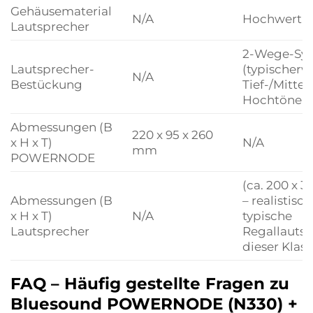
Gehäusematerial
N/A
Hochwerti
Lautsprecher
2-Wege-Sy
Lautsprecher-
(typischerw
N/A
Bestückung
Tief-/Mittel
Hochtöner)
Abmessungen (B
220 x 95 x 260
x H x T)
N/A
mm
POWERNODE
(ca. 200 x 
Abmessungen (B
– realistisc
x H x T)
N/A
typische
Lautsprecher
Regallauts
dieser Klass
FAQ – Häufig gestellte Fragen zu
Bluesound POWERNODE (N330) +