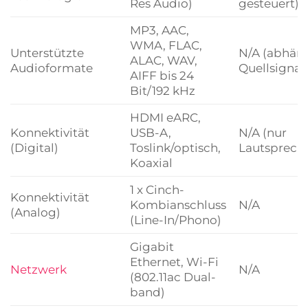
Res Audio)
gesteuert)
MP3, AAC,
WMA, FLAC,
Unterstützte
N/A (abhän
ALAC, WAV,
Audioformate
Quellsignal
AIFF bis 24
Bit/192 kHz
HDMI eARC,
Konnektivität
USB-A,
N/A (nur
(Digital)
Toslink/optisch,
Lautspreche
Koaxial
1 x Cinch-
Konnektivität
Kombianschluss
N/A
(Analog)
(Line-In/Phono)
Gigabit
Ethernet, Wi-Fi
Netzwerk
N/A
(802.11ac Dual-
band)