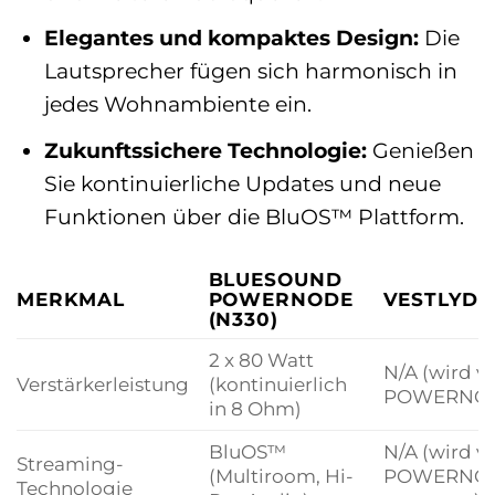
Elegantes und kompaktes Design:
Die
Lautsprecher fügen sich harmonisch in
jedes Wohnambiente ein.
Zukunftssichere Technologie:
Genießen
Sie kontinuierliche Updates und neue
Funktionen über die BluOS™ Plattform.
BLUESOUND
MERKMAL
POWERNODE
VESTLYD 
(N330)
2 x 80 Watt
N/A (wird 
Verstärkerleistung
(kontinuierlich
POWERNODE
in 8 Ohm)
BluOS™
N/A (wird 
Streaming-
(Multiroom, Hi-
POWERNO
Technologie