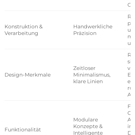
Ob
Ro
pr
Konstruktion &
Handwerkliche
un
Verarbeitung
Präzision
ma
und
Re
sic
Zeitloser
ve
Design-Merkmale
Minimalismus,
Ei
klare Linien
ei
ru
At
Fle
Ge
Modulare
An
Konzepte &
ind
Funktionalität
Intelligente
Du