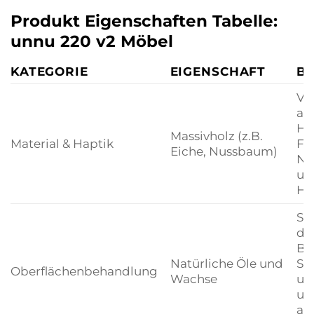
Produkt Eigenschaften Tabelle:
unnu 220 v2 Möbel
KATEGORIE
EIGENSCHAFT
B
Ve
au
Hö
Massivholz (z.B.
Material & Haptik
For
Eiche, Nussbaum)
Na
un
Ha
Sc
de
Be
Natürliche Öle und
Sc
Oberflächenbehandlung
Wachse
und
um
at