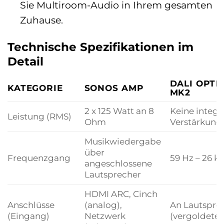
Sie Multiroom-Audio in Ihrem gesamten
Zuhause.
Technische Spezifikationen im
Detail
DALI OPTI
KATEGORIE
SONOS AMP
MK2
2 x 125 Watt an 8
Keine integr
Leistung (RMS)
Ohm
Verstärkung
Musikwiedergabe
über
Frequenzgang
59 Hz – 26 kH
angeschlossene
Lautsprecher
HDMI ARC, Cinch
Anschlüsse
(analog),
An Lautspre
(Eingang)
Netzwerk
(vergoldete 