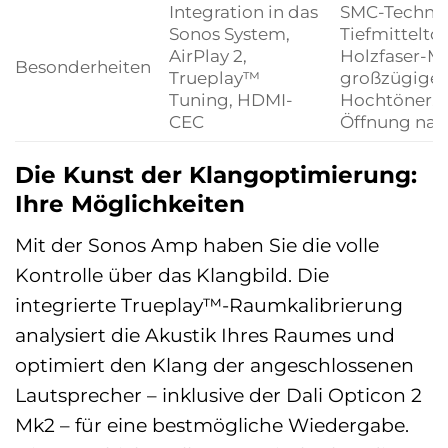
Integration in das
SMC-Technol
Sonos System,
Tiefmitteltön
AirPlay 2,
Holzfaser-M
Besonderheiten
Trueplay™
großzügiger
Tuning, HDMI-
Hochtöner, B
CEC
Öffnung nac
Die Kunst der Klangoptimierung:
Ihre Möglichkeiten
Mit der Sonos Amp haben Sie die volle
Kontrolle über das Klangbild. Die
integrierte Trueplay™-Raumkalibrierung
analysiert die Akustik Ihres Raumes und
optimiert den Klang der angeschlossenen
Lautsprecher – inklusive der Dali Opticon 2
Mk2 – für eine bestmögliche Wiedergabe.