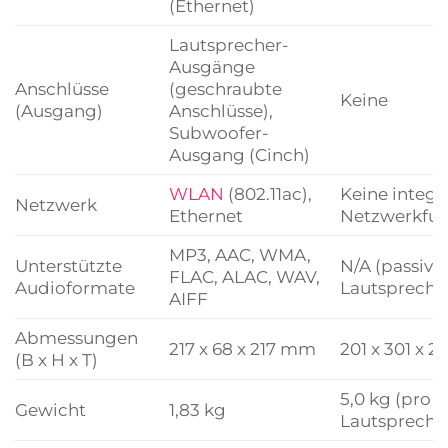
(Ethernet)
Lautsprecher-
Ausgänge
Anschlüsse
(geschraubte
Keine
(Ausgang)
Anschlüsse),
Subwoofer-
Ausgang (Cinch)
WLAN
(802.11ac),
Keine integr
Netzwerk
Ethernet
Netzwerkfunk
MP3, AAC, WMA,
Unterstützte
N/A (passive
FLAC, ALAC, WAV,
Audioformate
Lautspreche
AIFF
Abmessungen
217 x 68 x 217 mm
201 x 301 x 
(B x H x T)
5,0 kg (pro
Gewicht
1,83 kg
Lautspreche