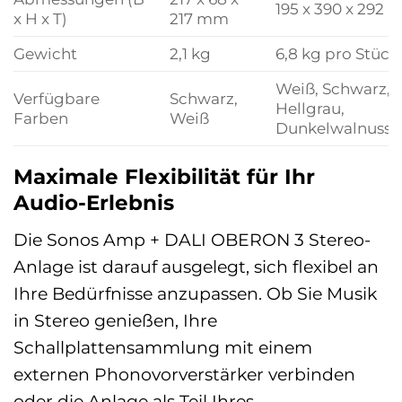
195 x 390 x 292
x H x T)
217 mm
Gewicht
2,1 kg
6,8 kg pro Stück
Weiß, Schwarz,
Verfügbare
Schwarz,
Hellgrau,
Farben
Weiß
Dunkelwalnuss
Maximale Flexibilität für Ihr
Audio-Erlebnis
Die Sonos Amp + DALI OBERON 3 Stereo-
Anlage ist darauf ausgelegt, sich flexibel an
Ihre Bedürfnisse anzupassen. Ob Sie Musik
in Stereo genießen, Ihre
Schallplattensammlung mit einem
externen Phonovorverstärker verbinden
oder die Anlage als Teil Ihres