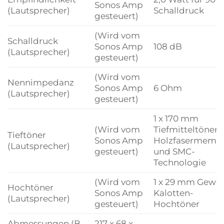
Sonos Amp
(Lautsprecher)
Schalldruck
gesteuert)
(Wird vom
Schalldruck
Sonos Amp
108 dB
(Lautsprecher)
gesteuert)
(Wird vom
Nennimpedanz
Sonos Amp
6 Ohm
(Lautsprecher)
gesteuert)
1 x 170 mm
(Wird vom
Tiefmitteltöner 
Tieftöner
Sonos Amp
Holzfasermemb
(Lautsprecher)
gesteuert)
und SMC-
Technologie
(Wird vom
1 x 29 mm Gewe
Hochtöner
Sonos Amp
Kalotten-
(Lautsprecher)
gesteuert)
Hochtöner
Abmessungen (B
217 x 68 x