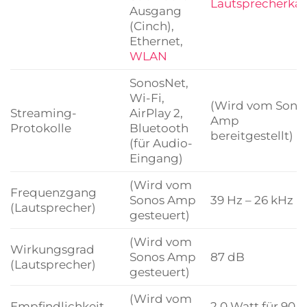
Lautsprecherkab
Ausgang
(Cinch),
Ethernet,
WLAN
SonosNet,
Wi-Fi,
(Wird vom Sono
Streaming-
AirPlay 2,
Amp
Protokolle
Bluetooth
bereitgestellt)
(für Audio-
Eingang)
(Wird vom
Frequenzgang
Sonos Amp
39 Hz – 26 kHz
(Lautsprecher)
gesteuert)
(Wird vom
Wirkungsgrad
Sonos Amp
87 dB
(Lautsprecher)
gesteuert)
(Wird vom
Empfindlichkeit
2,0 Watt für 90 