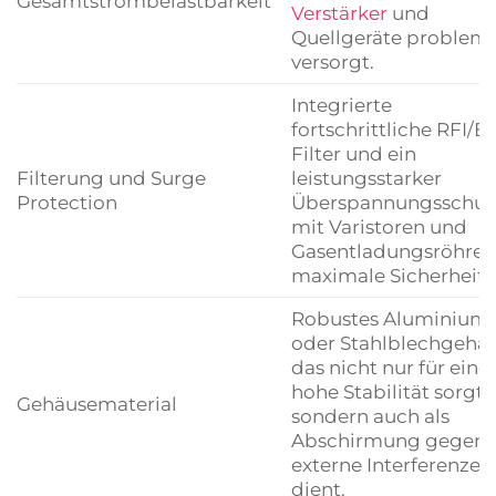
Gesamtstrombelastbarkeit
Verstärker
und
Quellgeräte probleml
versorgt.
Integrierte
fortschrittliche RFI/E
Filter und ein
Filterung und Surge
leistungsstarker
Protection
Überspannungsschut
mit Varistoren und
Gasentladungsröhren 
maximale Sicherheit.
Robustes Aluminium
oder Stahlblechgehäu
das nicht nur für eine
hohe Stabilität sorgt,
Gehäusematerial
sondern auch als
Abschirmung gegen
externe Interferenzen
dient.