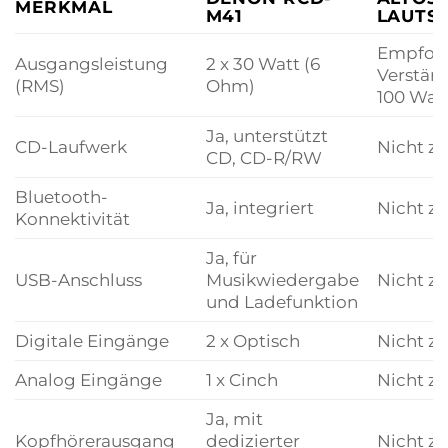
MERKMAL
M41
LAUTS
Empfoh
Ausgangsleistung
2 x 30 Watt (6
Verstärk
(RMS)
Ohm)
100 Wat
Ja, unterstützt
CD-Laufwerk
Nicht zu
CD, CD-R/RW
Bluetooth-
Ja, integriert
Nicht zu
Konnektivität
Ja, für
USB-Anschluss
Musikwiedergabe
Nicht zu
und Ladefunktion
Digitale Eingänge
2 x Optisch
Nicht zu
Analog Eingänge
1 x Cinch
Nicht zu
Ja, mit
Kopfhörerausgang
dedizierter
Nicht zu