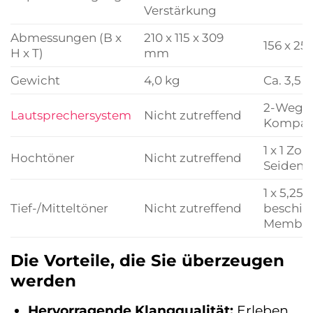
Verstärkung
Abmessungen (B x
210 x 115 x 309
156 x 2
H x T)
mm
Gewicht
4,0 kg
Ca. 3,5 
2-Wege 
Lautsprechersystem
Nicht zutreffend
Kompakt
1 x 1 Zol
Hochtöner
Nicht zutreffend
Seideng
1 x 5,25
Tief-/Mitteltöner
Nicht zutreffend
beschich
Membra
Die Vorteile, die Sie überzeugen
werden
Hervorragende Klangqualität:
Erleben