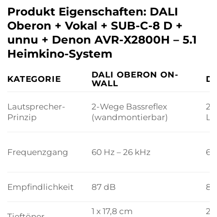
Produkt Eigenschaften: DALI
Oberon + Vokal + SUB-C-8 D +
unnu + Denon AVR-X2800H – 5.1
Heimkino-System
DALI OBERON ON-
KATEGORIE
D
WALL
Lautsprecher-
2-Wege Bassreflex
2-
Prinzip
(wandmontierbar)
La
Frequenzgang
60 Hz – 26 kHz
60
Empfindlichkeit
87 dB
87
1 x 17,8 cm
2 
Tieftöner