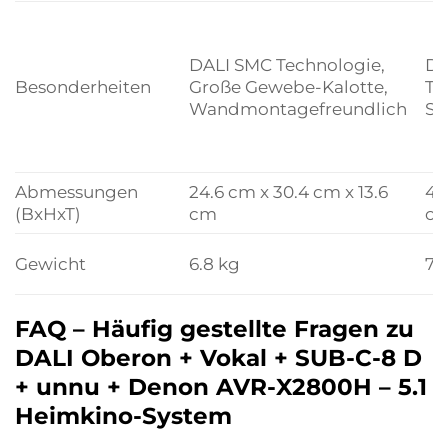
DALI SMC Technologie,
DA
Besonderheiten
Große Gewebe-Kalotte,
Te
Wandmontagefreundlich
St
Abmessungen
24.6 cm x 30.4 cm x 13.6
44
(BxHxT)
cm
c
Gewicht
6.8 kg
7.
FAQ – Häufig gestellte Fragen zu
DALI Oberon + Vokal + SUB-C-8 D
+ unnu + Denon AVR-X2800H – 5.1
Heimkino-System