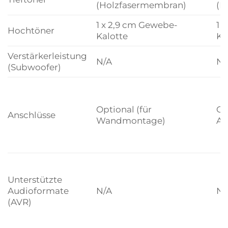
(Holzfasermembran)
(H
1 x 2,9 cm Gewebe-
1 
Hochtöner
Kalotte
Ka
Verstärkerleistung
N/A
N/
(Subwoofer)
Optional (für
Op
Anschlüsse
Wandmontage)
Au
Unterstützte
Audioformate
N/A
N/
(AVR)