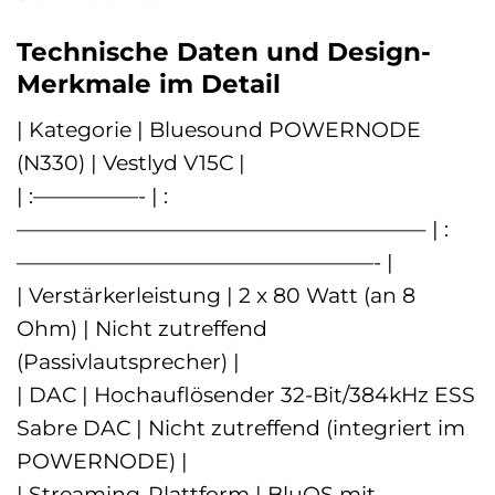
Technische Daten und Design-
Merkmale im Detail
| Kategorie | Bluesound POWERNODE
(N330) | Vestlyd V15C |
| :—————- | :
———————————————————– | :
—————————————————- |
| Verstärkerleistung | 2 x 80 Watt (an 8
Ohm) | Nicht zutreffend
(Passivlautsprecher) |
| DAC | Hochauflösender 32-Bit/384kHz ESS
Sabre DAC | Nicht zutreffend (integriert im
POWERNODE) |
| Streaming-Plattform | BluOS mit