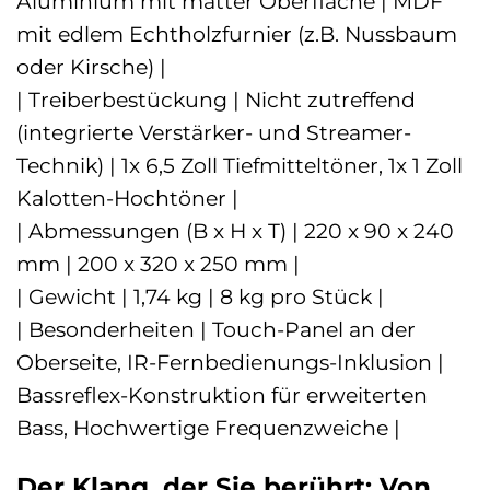
Aluminium mit matter Oberfläche | MDF
mit edlem Echtholzfurnier (z.B. Nussbaum
oder Kirsche) |
| Treiberbestückung | Nicht zutreffend
(integrierte Verstärker- und Streamer-
Technik) | 1x 6,5 Zoll Tiefmitteltöner, 1x 1 Zoll
Kalotten-Hochtöner |
| Abmessungen (B x H x T) | 220 x 90 x 240
mm | 200 x 320 x 250 mm |
| Gewicht | 1,74 kg | 8 kg pro Stück |
| Besonderheiten | Touch-Panel an der
Oberseite, IR-Fernbedienungs-Inklusion |
Bassreflex-Konstruktion für erweiterten
Bass, Hochwertige Frequenzweiche |
Der Klang, der Sie berührt: Von