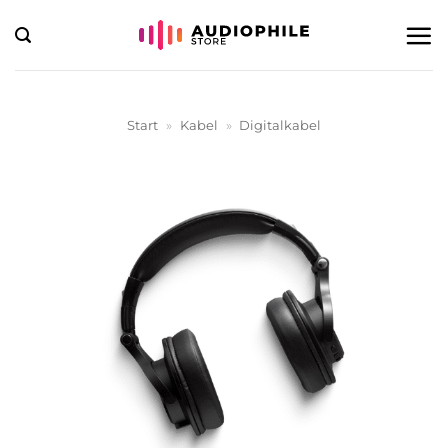
Zum
Inhalt
springen
Start
»
Kabel
»
Digitalkabel