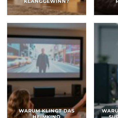
LANGGEWINN?
WARUM KLINGT DAS
WARU
HEIMKINO
SU