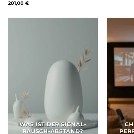
201,00
€
WAS IST DER SIGNAL-
CH
RAUSCH-ABSTAND?
PER