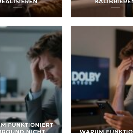
REALISIEREN
KALIBRIERE
M FUNKTIONIERT
RROUND NICHT
WARUM FUNKTIO